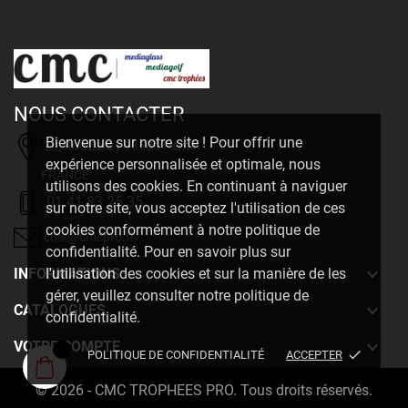
NOUS CONTACTER
Bienvenue sur notre site ! Pour offrir une
20, Rue Delizy 93500 Pantin
expérience personnalisée et optimale, nous
FRANCE
utilisons des cookies. En continuant à naviguer
01 41 83 25 35
sur notre site, vous acceptez l'utilisation de ces
cookies conformément à notre politique de
cmc@cmcpro.fr
confidentialité. Pour en savoir plus sur

INFORMATIONS
l'utilisation des cookies et sur la manière de les
gérer, veuillez consulter notre politique de

CATALOGUES
confidentialité.

VOTRE COMPTE
done
POLITIQUE DE CONFIDENTIALITÉ
ACCEPTER
© 2026 - CMC TROPHEES PRO. Tous droits réservés.