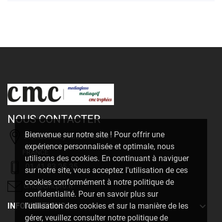
NOUS CONTACTER
Bienvenue sur notre site ! Pour offrir une
20, Rue Delizy 93500 Pantin
expérience personnalisée et optimale, nous
FRANCE
utilisons des cookies. En continuant à naviguer
01 41 83 25 35
sur notre site, vous acceptez l'utilisation de ces
cookies conformément à notre politique de
cmc@cmcpro.fr
confidentialité. Pour en savoir plus sur

INFORMATIONS
l'utilisation des cookies et sur la manière de les
gérer, veuillez consulter notre politique de