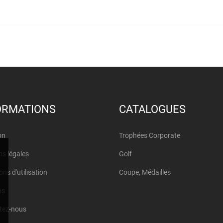
ORMATIONS
CATALOGUES
on
Trophées Corporate
s légales
Golf
ons d'utilisation
Coupe, Médailles
os
tez-nous