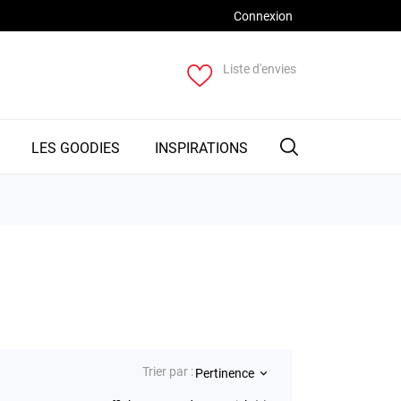
Connexion
Liste d'envies
LES GOODIES
INSPIRATIONS
Trier par :
Pertinence
keyboard_arrow_down