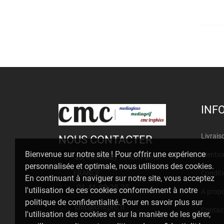
INF
Livrais
NOUS CONTACTER
Bienvenue sur notre site ! Pour offrir une expérience
Mention
20, Rue Delizy 93500 Pantin
personnalisée et optimale, nous utilisons des cookies.
FRANCE
Conditi
En continuant à naviguer sur notre site, vous acceptez
01 41 83 25 35
l'utilisation de ces cookies conformément à notre
A prop
politique de confidentialité. Pour en savoir plus sur
cmc@cmcpro.fr
Contac
l'utilisation des cookies et sur la manière de les gérer,