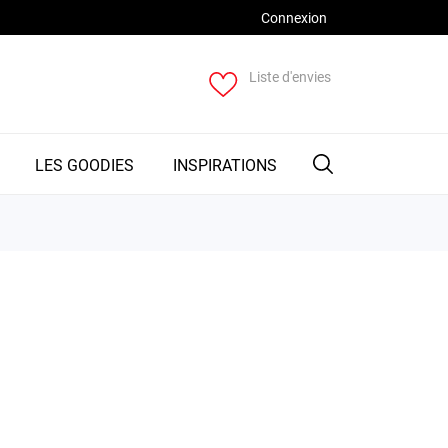
Connexion
Liste d'envies
LES GOODIES
INSPIRATIONS
p-235c01b0-b00b-44cb-a0a3-e99514e1b5a3 * {
important; margin-right: auto !important; }
important; max-width: 100% !important;