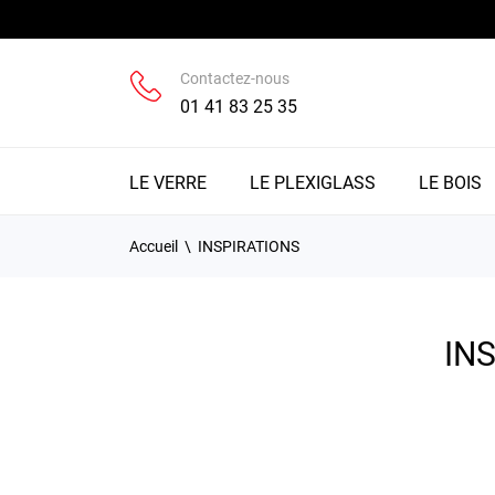
Contactez-nous
01 41 83 25 35
LE VERRE
LE PLEXIGLASS
LE BOIS
Accueil
INSPIRATIONS
IN
.elfsi
width:
#cente
paddin