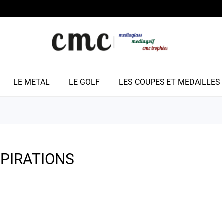
LE METAL
LE GOLF
LES COUPES ET MEDAILLES
SPIRATIONS
ght-app-235c01b0-b00b-44cb-a0a3-e99514e1b5a3, .elfsight-ap
 100% !important; max-width: 100% !important; margin-left: auto !
r_column, #content, .page-content, .product-list { width: 100% !
g: 0 !important; }