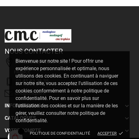
NOUS CONTACTER
Bienvenue sur notre site ! Pour offrir une
20, Rue Delizy 93500 Pantin
expérience personnalisée et optimale, nous
FRANCE
utilisons des cookies. En continuant à naviguer
01 41 83 25 35
sur notre site, vous acceptez l'utilisation de ces
cookies conformément à notre politique de
cmc@cmcpro.fr
confidentialité. Pour en savoir plus sur

INFORMATIONS
l'utilisation des cookies et sur la manière de les
gérer, veuillez consulter notre politique de

CATALOGUES
confidentialité.

VOTRE COMPTE
done
POLITIQUE DE CONFIDENTIALITÉ
ACCEPTER