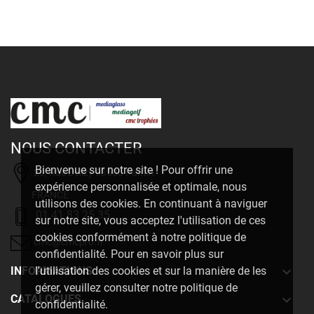
NOUS CONTACTER
Bienvenue sur notre site ! Pour offrir une
20, Rue Delizy 93500 Pantin
expérience personnalisée et optimale, nous
FRANCE
utilisons des cookies. En continuant à naviguer
01 41 83 25 35
sur notre site, vous acceptez l'utilisation de ces
cookies conformément à notre politique de
cmc@cmcpro.fr
confidentialité. Pour en savoir plus sur

INFORMATIONS
l'utilisation des cookies et sur la manière de les
gérer, veuillez consulter notre politique de

CATALOGUES
confidentialité.