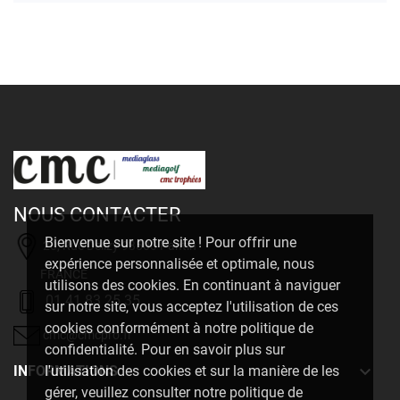
NOUS CONTACTER
Bienvenue sur notre site ! Pour offrir une
20, Rue Delizy 93500 Pantin
expérience personnalisée et optimale, nous
FRANCE
utilisons des cookies. En continuant à naviguer
01 41 83 25 35
sur notre site, vous acceptez l'utilisation de ces
cookies conformément à notre politique de
cmc@cmcpro.fr
confidentialité. Pour en savoir plus sur

INFORMATIONS
l'utilisation des cookies et sur la manière de les
gérer, veuillez consulter notre politique de