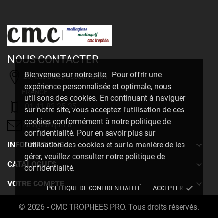
NOUS CONTACTER
Bienvenue sur notre site ! Pour offrir une
20, Rue Delizy 93500 Pantin
expérience personnalisée et optimale, nous
FRANCE
utilisons des cookies. En continuant à naviguer
01 41 83 25 35
sur notre site, vous acceptez l'utilisation de ces
cookies conformément à notre politique de
cmc@cmcpro.fr
confidentialité. Pour en savoir plus sur

INFORMATIONS
l'utilisation des cookies et sur la manière de les
gérer, veuillez consulter notre politique de

CATALOGUES
confidentialité.

VOTRE COMPTE
done
POLITIQUE DE CONFIDENTIALITÉ
ACCEPTER
© 2026 - CMC TROPHEES PRO. Tous droits réservés.