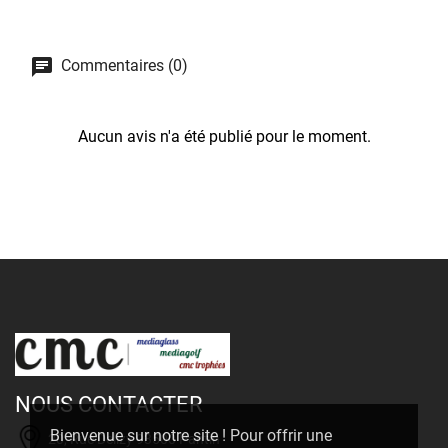
Commentaires (0)
Aucun avis n'a été publié pour le moment.
NOUS CONTACTER
Bienvenue sur notre site ! Pour offrir une
20, Rue Delizy 93500 Pantin