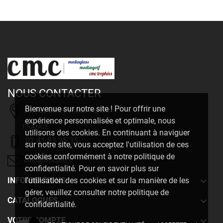
NOUS CONTACTER
Bienvenue sur notre site ! Pour offrir une
20, Rue Delizy 93500 Pantin
expérience personnalisée et optimale, nous
FRANCE
utilisons des cookies. En continuant à naviguer
01 41 83 25 35
sur notre site, vous acceptez l'utilisation de ces
cookies conformément à notre politique de
cmc@cmcpro.fr
confidentialité. Pour en savoir plus sur

INFORMATIONS
l'utilisation des cookies et sur la manière de les
gérer, veuillez consulter notre politique de

CATALOGUES
confidentialité.

VOTRE COMPTE