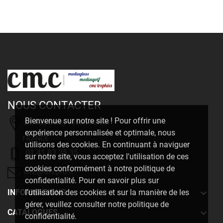
NOUS CONTACTER
Bienvenue sur notre site ! Pour offrir une
20, Rue Delizy 93500 Pantin
expérience personnalisée et optimale, nous
FRANCE
utilisons des cookies. En continuant à naviguer
01 41 83 25 35
sur notre site, vous acceptez l'utilisation de ces
cookies conformément à notre politique de
cmc@cmcpro.fr
confidentialité. Pour en savoir plus sur

INFORMATIONS
l'utilisation des cookies et sur la manière de les
gérer, veuillez consulter notre politique de

CATALOGUES
confidentialité.