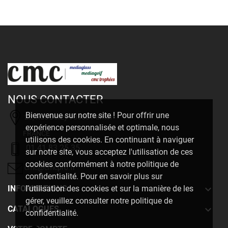
NOUS CONTACTER
Bienvenue sur notre site ! Pour offrir une
20, Rue Delizy 93500 Pantin
expérience personnalisée et optimale, nous
FRANCE
utilisons des cookies. En continuant à naviguer
01 41 83 25 35
sur notre site, vous acceptez l'utilisation de ces
cookies conformément à notre politique de
cmc@cmcpro.fr
confidentialité. Pour en savoir plus sur

INFORMATIONS
l'utilisation des cookies et sur la manière de les
gérer, veuillez consulter notre politique de

CATALOGUES
confidentialité.