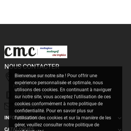
NOUS CONTACTER
Bienvenue sur notre site ! Pour offrir une
20, Rue Delizy 93500 Pantin
expérience personnalisée et optimale, nous
FRANCE
utilisons des cookies. En continuant à naviguer
01 41 83 25 35
sur notre site, vous acceptez l'utilisation de ces
cookies conformément à notre politique de
cmc@cmcpro.fr
confidentialité. Pour en savoir plus sur

INFORMATIONS
l'utilisation des cookies et sur la manière de les
gérer, veuillez consulter notre politique de

CATALOGUES