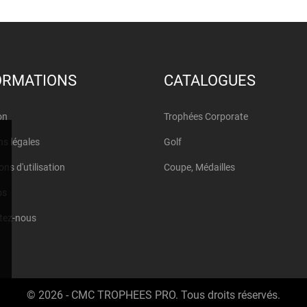
ORMATIONS
CATALOGUES
on
Trophées Corporate
s légales
Golf
ons d'utilisation
Coupe, Médailles
os
tez-nous
© 2026 - CMC TROPHEES PRO. Tous droits réservés.