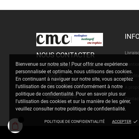
INF
Livrais
NOUS CONTACTER
Bienvenue sur notre site ! Pour offrir une expérience
Mention
20, Rue Delizy 93500 Pantin
personnalisée et optimale, nous utilisons des cookies.
FRANCE
Conditi
En continuant à naviguer sur notre site, vous acceptez
01 41 83 25 35
l'utilisation de ces cookies conformément à notre
A prop
politique de confidentialité. Pour en savoir plus sur
cmc@cmcpro.fr
Contac
l'utilisation des cookies et sur la manière de les gérer,
veuillez consulter notre politique de confidentialité.
done
POLITIQUE DE CONFIDENTIALITÉ
ACCEPTER