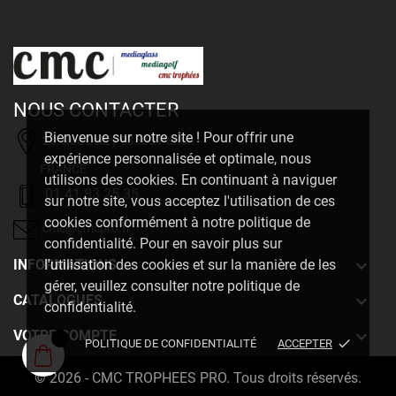
NOUS CONTACTER
Bienvenue sur notre site ! Pour offrir une
20, Rue Delizy 93500 Pantin
expérience personnalisée et optimale, nous
FRANCE
utilisons des cookies. En continuant à naviguer
01 41 83 25 35
sur notre site, vous acceptez l'utilisation de ces
cookies conformément à notre politique de
cmc@cmcpro.fr
confidentialité. Pour en savoir plus sur

INFORMATIONS
l'utilisation des cookies et sur la manière de les
gérer, veuillez consulter notre politique de

CATALOGUES
confidentialité.

VOTRE COMPTE
done
POLITIQUE DE CONFIDENTIALITÉ
ACCEPTER
© 2026 - CMC TROPHEES PRO. Tous droits réservés.