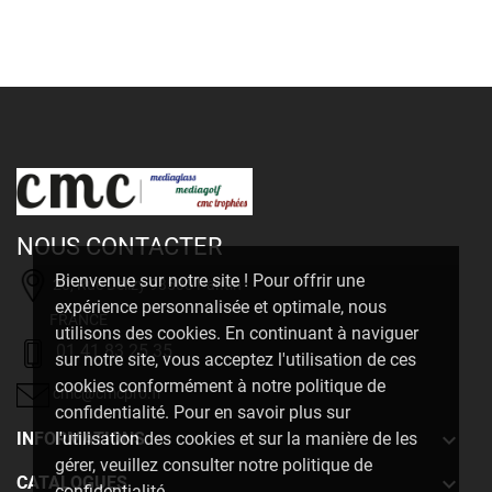
NOUS CONTACTER
Bienvenue sur notre site ! Pour offrir une
20, Rue Delizy 93500 Pantin
expérience personnalisée et optimale, nous
FRANCE
utilisons des cookies. En continuant à naviguer
01 41 83 25 35
sur notre site, vous acceptez l'utilisation de ces
cookies conformément à notre politique de
cmc@cmcpro.fr
confidentialité. Pour en savoir plus sur

INFORMATIONS
l'utilisation des cookies et sur la manière de les
gérer, veuillez consulter notre politique de

CATALOGUES
confidentialité.