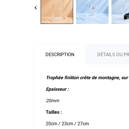
keyboard_arrow_left
DESCRIPTION
DÉTAILS DU P
Trophée finition crête de montagne, sur
Epaisseur :
20mm
Tailles :
20cm / 23cm / 27cm