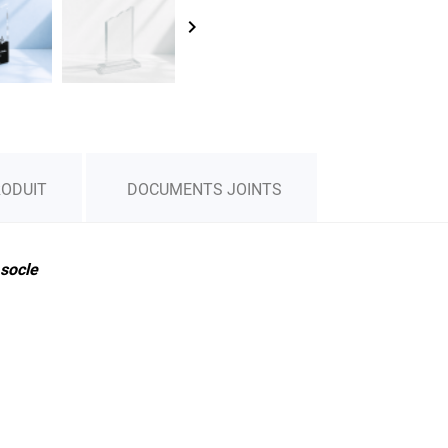
keyboard_arrow_right
RODUIT
DOCUMENTS JOINTS
 socle