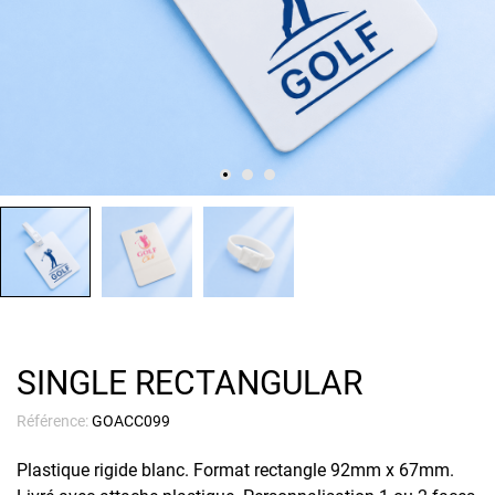
SINGLE RECTANGULAR
Référence:
GOACC099
Plastique rigide blanc. Format rectangle 92mm x 67mm.