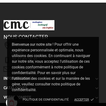
NOUS CONTACTER
Bienvenue sur notre site ! Pour offrir une
20, Rue Delizy 93500 Pantin
expérience personnalisée et optimale, nous
FRANCE
utilisons des cookies. En continuant à naviguer
01 41 83 25 35
sur notre site, vous acceptez l'utilisation de ces
cookies conformément à notre politique de
cmc@cmcpro.fr
confidentialité. Pour en savoir plus sur

INFORMATIONS
l'utilisation des cookies et sur la manière de les
gérer, veuillez consulter notre politique de

CATALOGUES
confidentialité.

VOTRE COMPTE
done
POLITIQUE DE CONFIDENTIALITÉ
ACCEPTER