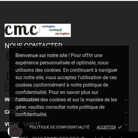
NOUS CONTACTER
Bienvenue sur notre site ! Pour offrir une
20, Rue Delizy 93500 Pantin
expérience personnalisée et optimale, nous
FRANCE
utilisons des cookies. En continuant à naviguer
01 41 83 25 35
sur notre site, vous acceptez l'utilisation de ces
cookies conformément à notre politique de
cmc@cmcpro.fr
confidentialité. Pour en savoir plus sur

INFORMATIONS
l'utilisation des cookies et sur la manière de les
gérer, veuillez consulter notre politique de

CATALOGUES
confidentialité.

VOTRE COMPTE
done
POLITIQUE DE CONFIDENTIALITÉ
ACCEPTER