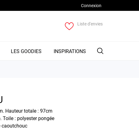
Connexion
Liste d'envies
LES GOODIES
INSPIRATIONS
U
. Hauteur totale : 97cm
e. Toile : polyester pongée
te caoutchouc