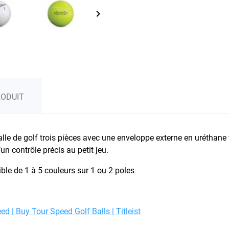
keyboard_arrow_right
RODUIT
balle de golf trois pièces avec une enveloppe externe en urétha
un contrôle précis au petit jeu.
ble de 1 à 5 couleurs sur 1 ou 2 poles
eed | Buy Tour Speed Golf Balls | Titleist