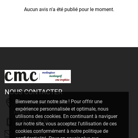
Aucun avis n'a été publié pour le moment.
NOUS CONTACTER
Bienvenue sur notre site ! Pour offrir une
20, Rue Delizy 93500 Pantin
expérience personnalisée et optimale, nous
FRANCE
utilisons des cookies. En continuant à naviguer
01 41 83 25 35
sur notre site, vous acceptez l'utilisation de ces
cookies conformément à notre politique de
cmc@cmcpro.fr