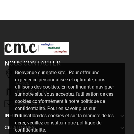
NOUS CONTACTER
Bienvenue sur notre site ! Pour offrir une
20, Rue Delizy 93500 Pantin
expérience personnalisée et optimale, nous
FRANCE
utilisons des cookies. En continuant à naviguer
01 41 83 25 35
sur notre site, vous acceptez l'utilisation de ces
cookies conformément à notre politique de
cmc@cmcpro.fr
confidentialité. Pour en savoir plus sur

INFORMATIONS
l'utilisation des cookies et sur la manière de les
gérer, veuillez consulter notre politique de

CATALOGUES
confidentialité.