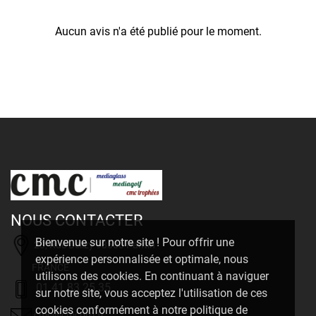
Aucun avis n'a été publié pour le moment.
NOUS CONTACTER
Bienvenue sur notre site ! Pour offrir une
20, Rue Delizy 93500 Pantin
expérience personnalisée et optimale, nous
FRANCE
utilisons des cookies. En continuant à naviguer
01 41 83 25 35
sur notre site, vous acceptez l'utilisation de ces
cookies conformément à notre politique de
cmc@cmcpro.fr