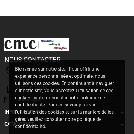
NOUS CONTACTER
Bienvenue sur notre site ! Pour offrir une
20, Rue Delizy 93500 Pantin
expérience personnalisée et optimale, nous
FRANCE
utilisons des cookies. En continuant à naviguer
01 41 83 25 35
sur notre site, vous acceptez l'utilisation de ces
cookies conformément à notre politique de
cmc@cmcpro.fr
confidentialité. Pour en savoir plus sur

INFORMATIONS
l'utilisation des cookies et sur la manière de les
gérer, veuillez consulter notre politique de

CATALOGUES
confidentialité.