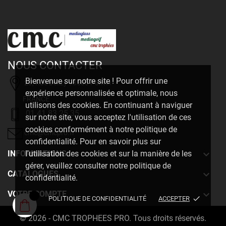
NOUS CONTACTER
Bienvenue sur notre site ! Pour offrir une
20, Rue Delizy 93500 Pantin
expérience personnalisée et optimale, nous
FRANCE
utilisons des cookies. En continuant à naviguer
01 41 83 25 35
sur notre site, vous acceptez l'utilisation de ces
cookies conformément à notre politique de
cmc@cmcpro.fr
confidentialité. Pour en savoir plus sur

INFORMATIONS
l'utilisation des cookies et sur la manière de les
gérer, veuillez consulter notre politique de

CATALOGUES
confidentialité.

VOTRE COMPTE
done
POLITIQUE DE CONFIDENTIALITÉ
ACCEPTER
© 2026 - CMC TROPHEES PRO. Tous droits réservés.