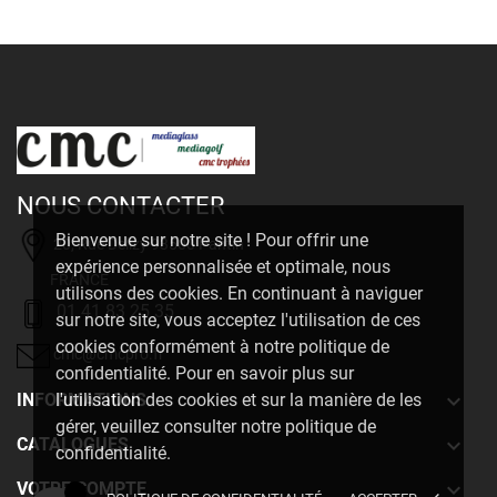
NOUS CONTACTER
Bienvenue sur notre site ! Pour offrir une
20, Rue Delizy 93500 Pantin
expérience personnalisée et optimale, nous
FRANCE
utilisons des cookies. En continuant à naviguer
01 41 83 25 35
sur notre site, vous acceptez l'utilisation de ces
cookies conformément à notre politique de
cmc@cmcpro.fr
confidentialité. Pour en savoir plus sur

INFORMATIONS
l'utilisation des cookies et sur la manière de les
gérer, veuillez consulter notre politique de

CATALOGUES
confidentialité.

VOTRE COMPTE