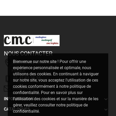
NOUS CONTACTER
Bienvenue sur notre site ! Pour offrir une
20, Rue Delizy 93500 Pantin
expérience personnalisée et optimale, nous
FRANCE
utilisons des cookies. En continuant à naviguer
01 41 83 25 35
sur notre site, vous acceptez l'utilisation de ces
cookies conformément à notre politique de
cmc@cmcpro.fr
confidentialité. Pour en savoir plus sur

INFORMATIONS
l'utilisation des cookies et sur la manière de les
gérer, veuillez consulter notre politique de

CATALOGUES
confidentialité.