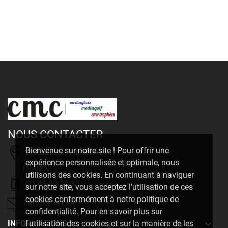
NOUS CONTACTER
Bienvenue sur notre site ! Pour offrir une
20, Rue Delizy 93500 Pantin
expérience personnalisée et optimale, nous
FRANCE
utilisons des cookies. En continuant à naviguer
01 41 83 25 35
sur notre site, vous acceptez l'utilisation de ces
cookies conformément à notre politique de
cmc@cmcpro.fr
confidentialité. Pour en savoir plus sur

INFORMATIONS
l'utilisation des cookies et sur la manière de les